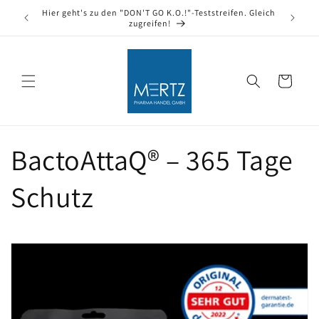
Direkt
Hier geht's zu den "DON'T GO K.O.!"-Teststreifen. Gleich
Kennen S
zum
zugreifen!
f
Inhalt
Warenkorb
BactoAttaQ® – 365 Tage
Schutz